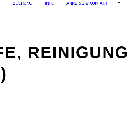
•
S
BUCHUNG
INFO
ANREISE & KONTAKT
FE, REINIGUNG
)