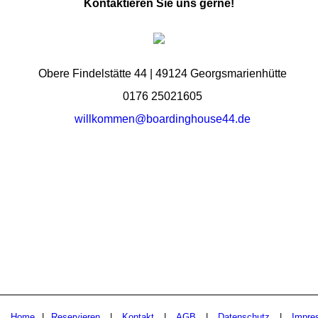
Kontaktieren Sie uns gerne!
Obere Findelstätte 44 | 49124 Georgsmarienhütte
0176 25021605
willkommen@boardinghouse44.de
Home
|
Reservieren
|
Kontakt
|
AGB
|
Datenschutz
|
Impre